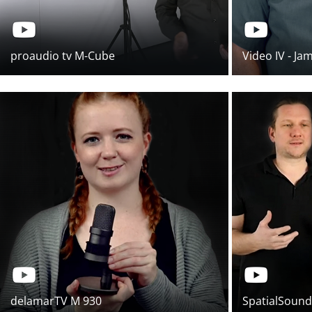
proaudio tv M-Cube
Video IV - J
delamarTV M 930
SpatialSound