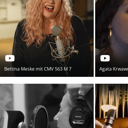
Bettina Meske mit CMV 563 M 7
Agata Krwawn