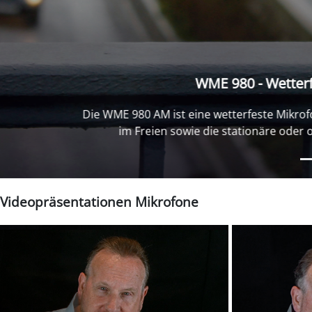
WME 970 H - We
Die WME 970 H ist eine wetterfeste M
stationäre und ortsveränderliche L
un
Videopräsentationen Mikrofone