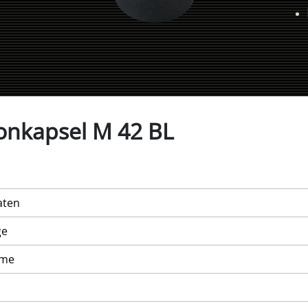
onkapsel M 42 BL
aten
ge
mme