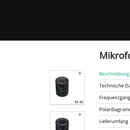
Mikrof
Beschreibung
Technische D
Frequenzgän
M 40
Polardiagra
Lieferumfang