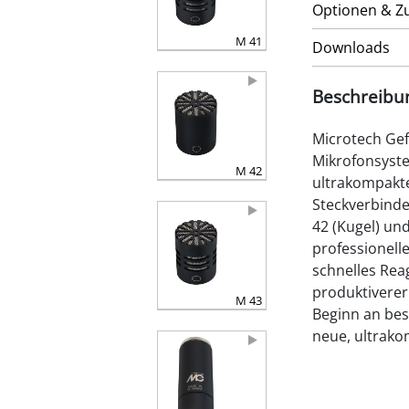
Optionen & Z
M 41
Downloads
Beschreibu
Microtech Gef
Mikrofonsyste
M 42
ultrakompakte
Steckverbinde
42 (Kugel) un
professionell
schnelles Rea
produktiverer
M 43
Beginn an bes
neue, ultrak