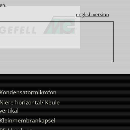
en.
english version
Kondensatormikrofon
Niere horizontal/ Keule
vertikal
Kleinmembrankapsel