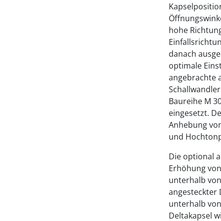
Kapselpositio
Öffnungswinke
hohe Richtung
Einfallsrichtu
danach ausgeri
optimale Eins
angebrachte a
Schallwandle
Baureihe M 30
eingesetzt. D
Anhebung von 
und Hochtonp
Die optional 
Erhöhung von
unterhalb vo
angesteckter 
unterhalb von
Deltakapsel w