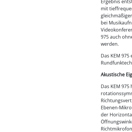
Ergebnis ents
mit tieffrequ
gleichmäßige
bei Musikaufn
Videokonfere
975 auch ohne
werden.
Das KEM 975 e
Rundfunktech
Akustische Ei
Das KEM 975 h
rotationssymm
Richtungsverte
Ebenen-Mikrof
der Horizonta
Öffnungswinke
Richtmikrofon