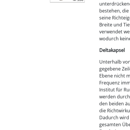
unterdrückend
bestehen, die
seine Richtei
Breite und Ti
verwendet wer
wodurch kein
Deltakapsel
Unterhalb von
gegebene Zeil
Ebene nicht m
Frequenz imme
Institut für 
werden durch 
den beiden äu
die Richtwirk
Dadurch wird
gesamten Über