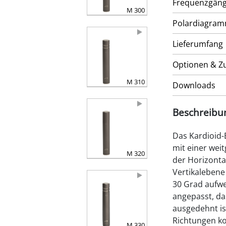
Frequenzgän
M 300
Polardiagra
Lieferumfang
Optionen & Z
M 310
Downloads
Beschreibu
Das Kardioid-
mit einer wei
M 320
der Horizonta
Vertikalebene
30 Grad aufwei
angepasst, da
ausgedehnt is
Richtungen ko
M 330