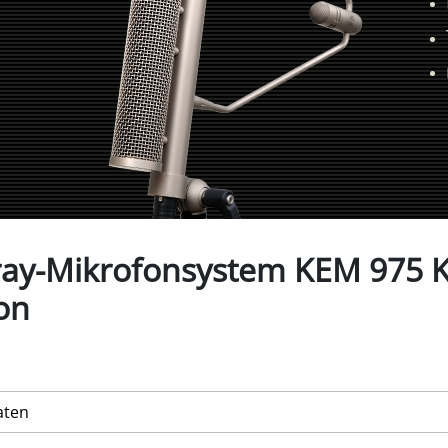
ray-Mikrofonsystem KEM 975 K
on
aten