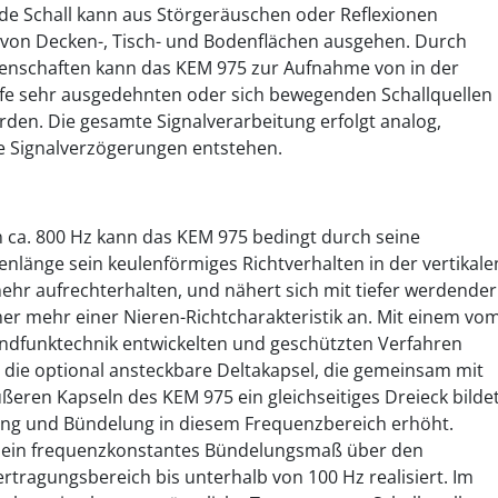
e Schall kann aus Störgeräuschen oder Reflexionen
 von Decken-, Tisch- und Bodenflächen ausgehen. Durch
genschaften kann das KEM 975 zur Aufnahme von in der
efe sehr ausgedehnten oder sich bewegenden Schallquellen
den. Die gesamte Signalverarbeitung erfolgt analog,
e Signalverzögerungen entstehen.
 ca. 800 Hz kann das KEM 975 bedingt durch seine
enlänge sein keulenförmiges Richtverhalten in der vertikale
ehr aufrechterhalten, und nähert sich mit tiefer werdender
r mehr einer Nieren-Richtcharakteristik an. Mit einem vo
Rundfunktechnik entwickelten und geschützten Verfahren
die optional ansteckbare Deltakapsel, die gemeinsam mit
ßeren Kapseln des KEM 975 ein gleichseitiges Dreieck bildet
ung und Bündelung in diesem Frequenzbereich erhöht.
 ein frequenzkonstantes Bündelungsmaß über den
tragungsbereich bis unterhalb von 100 Hz realisiert. Im