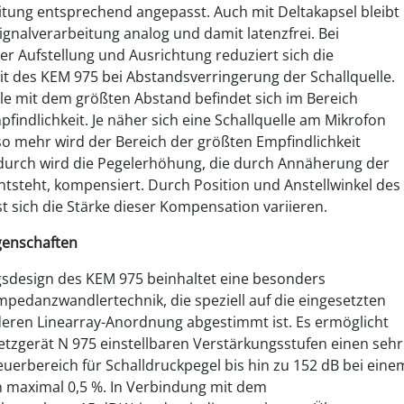
itung entsprechend angepasst. Auch mit Deltakapsel bleibt
ignalverarbeitung analog und damit latenzfrei. Bei
r Aufstellung und Ausrichtung reduziert sich die
it des KEM 975 bei Abstandsverringerung der Schallquelle.
lle mit dem größten Abstand befindet sich im Bereich
findlichkeit. Je näher sich eine Schallquelle am Mikrofon
so mehr wird der Bereich der größten Empfindlichkeit
durch wird die Pegelerhöhung, die durch Annäherung der
entsteht, kompensiert. Durch Position und Anstellwinkel des
t sich die Stärke dieser Kompensation variieren.
igenschaften
sdesign des KEM 975 beinhaltet eine besonders
pedanzwandlertechnik, die speziell auf die eingesetzten
eren Linearray-Anordnung abgestimmt ist. Es ermöglicht
etzgerät N 975 einstellbaren Verstärkungsstufen einen sehr
uerbereich für Schalldruckpegel bis hin zu 152 dB bei eine
on maximal 0,5 %. In Verbindung mit dem