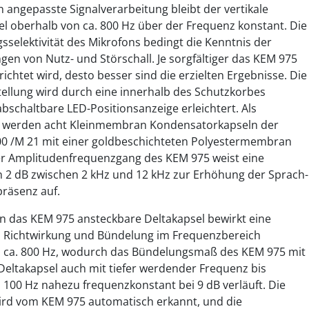
n angepasste Signalverarbeitung bleibt der vertikale
l oberhalb von ca. 800 Hz über der Frequenz konstant. Die
sselektivität des Mikrofons bedingt die Kenntnis der
ngen von Nutz- und Störschall. Je sorgfältiger das KEM 975
chtet wird, desto besser sind die erzielten Ergebnisse. Die
tellung wird durch eine innerhalb des Schutzkorbes
bschaltbare LED-Positionsanzeige erleichtert. Als
r werden acht Kleinmembran Kondensatorkapseln der
0 /M 21 mit einer goldbeschichteten Polyestermembran
er Amplitudenfrequenzgang des KEM 975 weist eine
2 dB zwischen 2 kHz und 12 kHz zur Erhöhung der Sprach-
räsenz auf.
an das KEM 975 ansteckbare Deltakapsel bewirkt eine
 Richtwirkung und Bündelung im Frequenzbereich
n ca. 800 Hz, wodurch das Bündelungsmaß des KEM 975 mit
Deltakapsel auch mit tiefer werdender Frequenz bis
 100 Hz nahezu frequenzkonstant bei 9 dB verläuft. Die
ird vom KEM 975 automatisch erkannt, und die