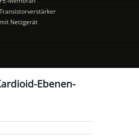
PE-Membran
Transistorverstärker
mit Netzgerät
ardioid-Ebenen-