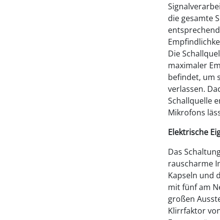
Signalverarbe
die gesamte S
entsprechende
Empfindlichke
Die Schallque
maximaler Emp
befindet, um 
verlassen. Da
Schallquelle 
Mikrofons läss
Elektrische E
Das Schaltung
rauscharme Im
Kapseln und d
mit fünf am N
großen Ausste
Klirrfaktor v