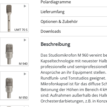
Polardiagramme
Lieferumfang
Optionen & Zubehör
UMT 70 S
Downloads
Beschreibung
Das Studiomikrofon M 960 vereint
Kapseltechnologie mit neuester Halbl
M 940
professionelle und semiprofessionel
Ansprüche an ihr Equipment stellen. 
Rundfunk- und Tonstudios geeignet.
Mikrofonkapsel ist für das diffuse Sch
Betonung der Höhen im Bereich 4 k
sind: Aufnahmen außerhalb des Hallr
M 950
Orchesterdarbietungen, z.B. in Konze