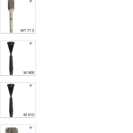
MT 71 S
M 900
M 910