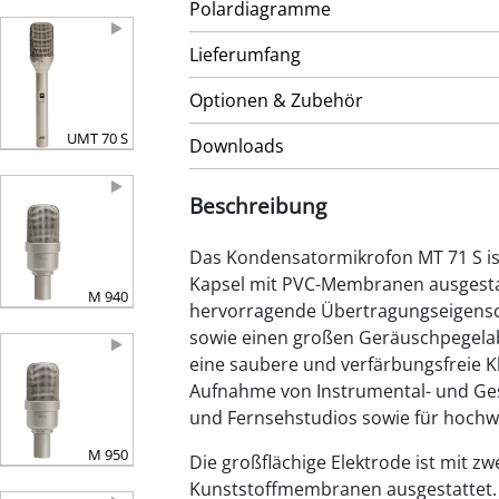
Polardiagramme
Lieferumfang
Optionen & Zubehör
UMT 70 S
Downloads
Beschreibung
Das Kondensatormikrofon MT 71 S ist
Kapsel mit PVC-Membranen ausgestat
M 940
hervorragende Übertragungseigensch
sowie einen großen Geräuschpegelab
eine saubere und verfärbungsfreie Kl
Aufnahme von Instrumental- und Ges
und Fernsehstudios sowie für hochw
M 950
Die großflächige Elektrode ist mit z
Kunststoffmembranen ausgestattet.